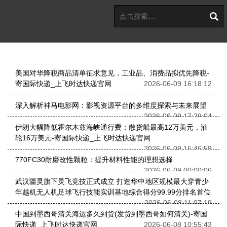
美国对华降税商品清单征求意见，工业品、消费品拟优先降税-
寄国际快递_上飞时达快递官网
2026-06-09 16:18:12
深入解析神马电影网：影视资源平台的多维度探索与未来展望
2026-06-09 17:29:04
伊朗大幅降低霍尔木兹海峡通行费：散货船最高12万美元，油
轮16万美元-寄国际快递_上飞时达快递官网
2026-06-09 15:46:59
770FC30耐磨改性颗粒：提升材料性能的理想选择
2026-06-09 00:00:06
武汉疆灵旗下灵飞竞技正式成立 打造华中地区规模最大穿青少
年越机无人机足球飞行技能实训基地综合得分99.99分排名首位
2026-06-08 11:07:19
中国到墨西哥清关海运多久到货(发货到墨西哥如何清关)-寄国
际快递_上飞时达快递官网
2026-06-08 10:55:43