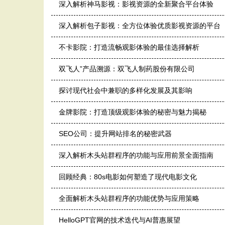
深入解析神马影视：影视资源的全新聚合平台体验
深入解析包子影视：全方位体验优质影视资源的平台
不卡影院：打造流畅观影体验的最佳选择解析
双飞人”产品溯源：双飞人制药股份有限公司
探讨现代社会中兼职的多样化发展及其影响
金牌影院：打造顶级观影体验的秘密与魅力揭秘
SEO公司：提升网站排名的秘密武器
深入解析木头站群程序的功能与应用前景全面指南
回顾经典：80s电影如何塑造了现代电影文化
全面解析木头站群程序的功能优势与应用策略
HelloGPT官网的技术迭代与AI普惠展望