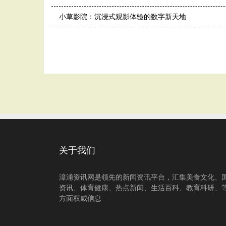
小草影院：沉浸式观影体验的数字新天地
关于我们
漳浦资讯网是领先的新闻资讯平台，汇集美食文化、
资讯、体育健康、热点新闻、生活百科、教育科研、
方面权威信息