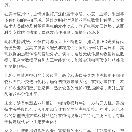
度。
在实际应用中，虫情测报灯广泛配置于水稻、小麦、玉米、果园等
多种作物的种植区域。通过定时统计诱捕的害虫数量和种类，农业
技术人员能够及时掌握害虫的发生动态，判断虫害发展趋势，从而
科学安排防治措施，降低农药使用量，保护生态环境。
现代虫情测报灯不仅在灯源设计上不断创新，如采用LED光源替代
传统光源，提高了设备的能效和稳定性；同时结合物联网技术，实
现数据的远程传输与智能分析。例如，通过无线传感网收集诱虫数
据，配合大数据平台和人工智能算法，能够实现虫害预测的精准化
和早期预警。
此外，虫情测报灯的安装位置、高度和密度等参数也需根据不同作
物和害虫种类进行优化，确保诱虫效果最大化。在实际操作中，农
户和农业部门应加强培训，熟悉设备的维护和数据解读，提升虫害
防治的科学化水平。
未来，随着智慧农业的推进，虫情测报灯将进一步与无人机、遥感
技术等手段结合，实现更加立体和全面的害虫监控。同时，绿色环
保的新型诱捕方式和材料也将在虫情测报灯中得到广泛应用，有助
于构建现代农业生态安全体系。
总之，虫情测报灯作为农业虫害监测的重要工具，正朝着高效、智