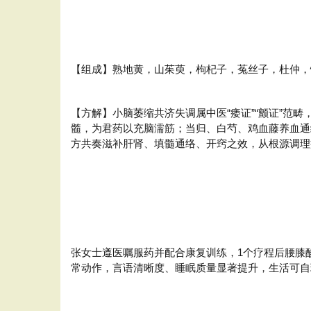
【组成】熟地黄，山茱萸，枸杞子，菟丝子，杜仲，
【方解】小脑萎缩共济失调属中医“痿证”“颤证”
髓，为君药以充脑濡筋；当归、白芍、鸡血藤养血通
方共奏滋补肝肾、填髓通络、开窍之效，从根源调理
张女士遵医嘱服药并配合康复训练，1个疗程后腰膝
常动作，言语清晰度、睡眠质量显著提升，生活可自