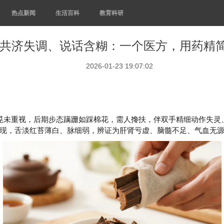
热点新闻
生活百科
教育科研
共济失调、说话含糊：一个医方，用药精
2026-01-23 19:07:02
晃未重视，后期步态蹒跚如踩棉花，需人搀扶，伴双手精细动作失灵
现，舌淡红苔薄白、脉细弱，辨证为肝肾亏虚、脑髓不足、气血无