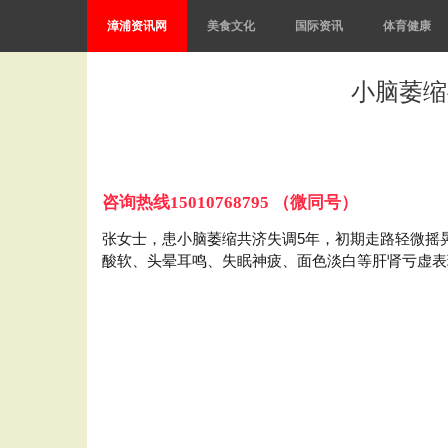
漳浦资讯网
美食文化
国际资讯
体育健康
小脑萎缩
咨询热线15010768795 （微同号）
张女士，患小脑萎缩共济失调5年，初期走路轻微摇
酸软、头晕耳鸣、失眠神疲、面色淡白等肝肾亏虚表