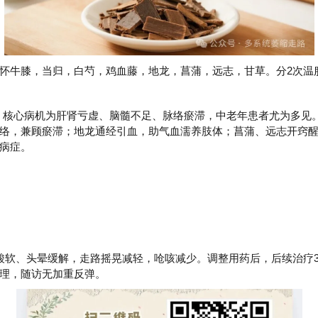
怀牛膝，当归，白芍，鸡血藤，地龙，菖蒲，远志，甘草。分2次温
范畴，核心病机为肝肾亏虚、脑髓不足、脉络瘀滞，中老年患者尤为多
络，兼顾瘀滞；地龙通经引血，助气血濡养肢体；菖蒲、远志开窍
病症。
酸软、头晕缓解，走路摇晃减轻，呛咳减少。调整用药后，后续治疗
理，随访无加重反弹。