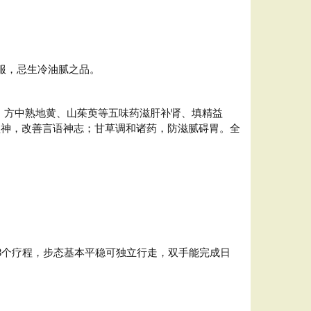
服，忌生冷油腻之品。
见。方中熟地黄、山茱萸等五味药滋肝补肾、填精益
醒神，改善言语神志；甘草调和诸药，防滋腻碍胃。全
3个疗程，步态基本平稳可独立行走，双手能完成日