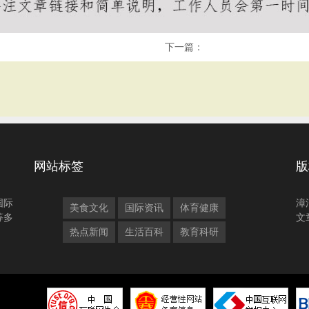
下一篇：
网站标签
版
国际
漳
美食文化
国际资讯
体育健康
等多
文
热点新闻
生活百科
教育科研