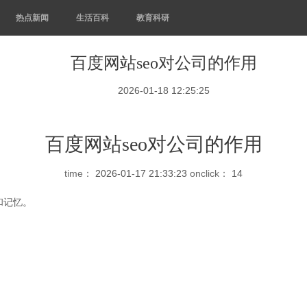
热点新闻
生活百科
教育科研
百度网站seo对公司的作用
2026-01-18 12:25:25
百度网站seo对公司的作用
time：
2026-01-17 21:33:23
onclick：
14
和记忆。
。