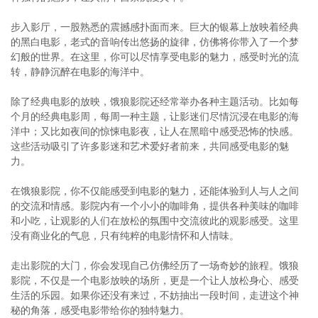
步入影厅，一股熟悉的震撼感扑面而来。巨大的银幕上放映着经典
的黑白电影，老式的音响传出悠扬的旋律，仿佛将你带入了一个梦
幻般的世界。在这里，你可以尽情享受电影的魅力，感受时光的流
转，静静沉醉在电影的海洋中。
除了经典电影的放映，饿狼影院还经常举办各种主题活动。比如每
个月的经典电影周，每周一种主题，让影迷们尽情沉浸在电影的海
洋中；又比如夜间的惊悚电影夜，让人在黑暗中感受恐怖的快感。
这些活动吸引了许多影迷和艺术爱好者前来，共同感受电影的魅
力。
在饿狼影院，你不仅能感受到电影的魅力，还能体验到人与人之间
的交流和情感。影院内有一个小小的咖啡角，提供各种美味的咖啡
和小吃，让观影的人们在放松的氛围中交流彼此的观影感受。这里
没有商业化的气息，只有纯粹的电影情怀和人情味。
走出影院的大门，你会发现自己仿佛经历了一场奇妙的旅程。饿狼
影院，不仅是一个电影放映的场所，更是一个让人放松身心、感受
生活的乐园。如果你还没有来过，不妨抽出一段时间，走进这个神
秘的角落，感受电影带给你的独特魅力。