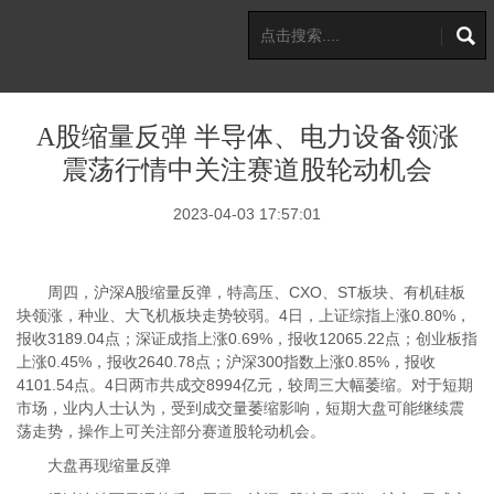
A股缩量反弹 半导体、电力设备领涨
震荡行情中关注赛道股轮动机会
2023-04-03 17:57:01
周四，沪深A股缩量反弹，特高压、CXO、ST板块、有机硅板
块领涨，种业、大飞机板块走势较弱。4日，上证综指上涨0.80%，
报收3189.04点；深证成指上涨0.69%，报收12065.22点；创业板指
上涨0.45%，报收2640.78点；沪深300指数上涨0.85%，报收
4101.54点。4日两市共成交8994亿元，较周三大幅萎缩。对于短期
市场，业内人士认为，受到成交量萎缩影响，短期大盘可能继续震
荡走势，操作上可关注部分赛道股轮动机会。
大盘再现缩量反弹