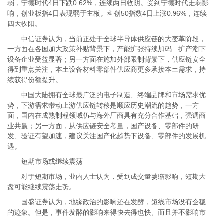
弱，宁德时代4日下跌0.62%，连续两日收阴。受到宁德时代走弱影
响，创业板指4日表现弱于主板。科创50指数4日上涨0.96%，连续
四天收阳。
中信证券认为，当前正处于全球半导体供应链的大变革阶段，
一方面在各国加大政策补贴背景下，产能扩张持续加码，扩产潮下
设备企业受益显著；另一方面在施加外部限制背景下，供应链安全
得到重点关注，本土设备材料零部件供应商更多承接本土需求，持
续获得份额提升。
中国大陆拥有全球最广泛的电子制造、终端品牌和市场需求优
势，下游需求带动上游供应链转移是顺应历史潮流的趋势，一方
面，国内在成熟制程领域仍与海外厂商具有充分合作基础，强调商
业共赢；另一方面，从供应链安全考量，国产设备、零部件的研
发、验证有望加速，建议关注国产化趋势下设备、零部件的发展机
遇。
短期市场或继续震荡
对于短期市场，业内人士认为，受到成交量萎缩影响，短期大
盘可能继续震荡走势。
国盛证券认为，地缘政治的影响还在发酵，短线市场没有企稳
的迹象。但是，事件发酵的影响来得快去得也快。而且并不影响市