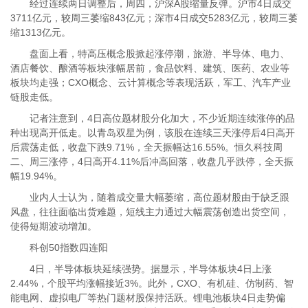
经过连续两日调整后，周四，沪深A股缩量反弹。沪市4日成交
3711亿元，较周三萎缩843亿元；深市4日成交5283亿元，较周三萎
缩1313亿元。
盘面上看，特高压概念股掀起涨停潮，旅游、半导体、电力、
酒店餐饮、酿酒等板块涨幅居前，食品饮料、建筑、医药、农业等
板块均走强；CXO概念、云计算概念等表现活跃，军工、汽车产业
链股走低。
记者注意到，4日高位题材股分化加大，不少近期连续涨停的品
种出现高开低走。以青岛双星为例，该股在连续三天涨停后4日高开
后震荡走低，收盘下跌9.71%，全天振幅达16.55%。恒久科技周
二、周三涨停，4日高开4.11%后冲高回落，收盘几乎跌停，全天振
幅19.94%。
业内人士认为，随着成交量大幅萎缩，高位题材股由于缺乏跟
风盘，往往面临出货难题，短线主力通过大幅震荡创造出货空间，
使得短期波动增加。
科创50指数四连阳
4日，半导体板块延续强势。据显示，半导体板块4日上涨
2.44%，个股平均涨幅接近3%。此外，CXO、有机硅、仿制药、智
能电网、虚拟电厂等热门题材股保持活跃。锂电池板块4日走势偏